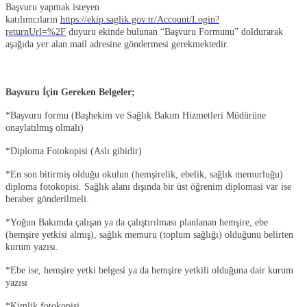
Başvuru yapmak isteyen
katılımcıların
https://ekip.saglik.gov.tr/Account/Login?
returnUrl=%2F
duyuru ekinde bulunan “Başvuru Formunu” doldurarak
aşağıda yer alan mail adresine göndermesi gerekmektedir.
Başvuru İçin Gereken Belgeler;
*Başvuru formu (Başhekim ve Sağlık Bakım Hizmetleri Müdürüne
onaylatılmış olmalı)
*Diploma Fotokopisi (Aslı gibidir)
*En son bitirmiş olduğu okulun (hemşirelik, ebelik, sağlık memurluğu)
diploma fotokopisi. Sağlık alanı dışında bir üst öğrenim diplomasi var ise
beraber gönderilmeli.
*Yoğun Bakımda çalışan ya da çalıştırılması planlanan hemşire, ebe
(hemşire yetkisi almış), sağlık memuru (toplum sağlığı) olduğunu belirten
kurum yazısı.
*Ebe ise, hemşire yetki belgesi ya da hemşire yetkili olduğuna dair kurum
yazısı
*Kimlik fotokopisi