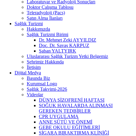
Laboratuvar ve Radyoloji Sonuçları
Doktor Çalışma Tablosu
Teleradyoloji (Pacs)
Satın Alma İlanları
Sağlık Turizmi
Hakkımızda
Sağlık Turizmi Birimi
Dr. Mehmet Zeki AYYILDIZ
Doç. Dr. Savaş KARPUZ
Şaban YALTYIRK
Uluslararası Sağlık Turizm Yetki Belgemiz
Şehrimiz Hakkında
İletişim
Dijital Medya
Basında Biz
Kurumsal Logo
Sağlık Takvimi-2026
Videolar
DÜNYA ŞİZOFRENİ HAFTASI
SOĞUK HAVALARDA ALINMASI
GEREKEN TEDBİRLER
CPR UYGULAMA
ANNE SÜTÜ VE ÖNEMİ
GEBE OKULU EĞİTİMLERİ
SİGARA BIRAKTIRMA KLİNİĞİ