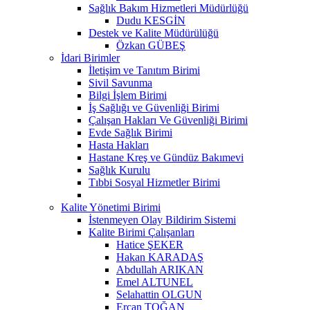
Sağlık Bakım Hizmetleri Müdürlüğü
Dudu KESGİN
Destek ve Kalite Müdürülüğü
Özkan GÜBEŞ
İdari Birimler
İletişim ve Tanıtım Birimi
Sivil Savunma
Bilgi İşlem Birimi
İş Sağlığı ve Güvenliği Birimi
Çalışan Hakları Ve Güvenliği Birimi
Evde Sağlık Birimi
Hasta Hakları
Hastane Kreş ve Gündüz Bakımevi
Sağlık Kurulu
Tıbbi Sosyal Hizmetler Birimi
Kalite Yönetimi Birimi
İstenmeyen Olay Bildirim Sistemi
Kalite Birimi Çalışanları
Hatice ŞEKER
Hakan KARADAŞ
Abdullah ARIKAN
Emel ALTUNEL
Selahattin OLGUN
Ercan TOĞAN