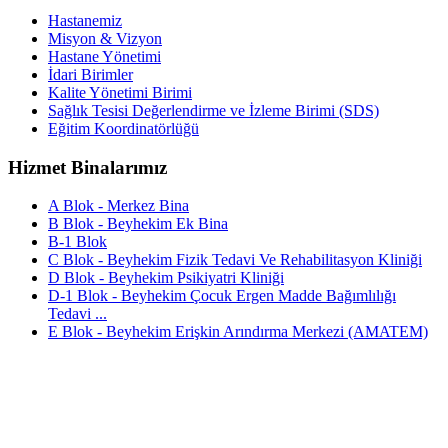
Hastanemiz
Misyon & Vizyon
Hastane Yönetimi
İdari Birimler
Kalite Yönetimi Birimi
Sağlık Tesisi Değerlendirme ve İzleme Birimi (SDS)
Eğitim Koordinatörlüğü
Hizmet Binalarımız
A Blok - Merkez Bina
B Blok - Beyhekim Ek Bina
B-1 Blok
C Blok - Beyhekim Fizik Tedavi Ve Rehabilitasyon Kliniği
D Blok - Beyhekim Psikiyatri Kliniği
D-1 Blok - Beyhekim Çocuk Ergen Madde Bağımlılığı
Tedavi ...
E Blok - Beyhekim Erişkin Arındırma Merkezi (AMATEM)