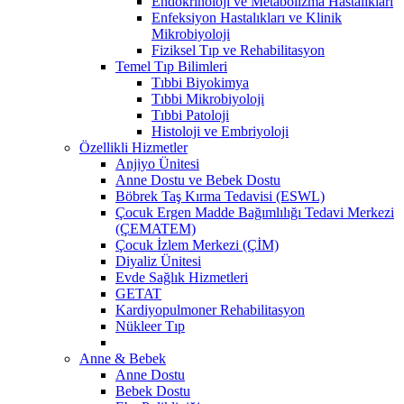
Endokrinoloji ve Metabolizma Hastalıkları
Enfeksiyon Hastalıkları ve Klinik
Mikrobiyoloji
Fiziksel Tıp ve Rehabilitasyon
Temel Tıp Bilimleri
Tıbbi Biyokimya
Tıbbi Mikrobiyoloji
Tıbbi Patoloji
Histoloji ve Embriyoloji
Özellikli Hizmetler
Anjiyo Ünitesi
Anne Dostu ve Bebek Dostu
Böbrek Taş Kırma Tedavisi (ESWL)
Çocuk Ergen Madde Bağımlılığı Tedavi Merkezi
(ÇEMATEM)
Çocuk İzlem Merkezi (ÇİM)
Diyaliz Ünitesi
Evde Sağlık Hizmetleri
GETAT
Kardiyopulmoner Rehabilitasyon
Nükleer Tıp
Anne & Bebek
Anne Dostu
Bebek Dostu