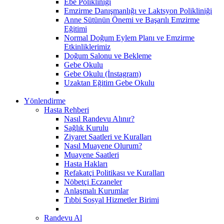
Ebe Polikliniği
Emzirme Danışmanlığı ve Laktsyon Polikliniği
Anne Sütünün Önemi ve Başarılı Emzirme
Eğitimi
Normal Doğum Eylem Planı ve Emzirme
Etkinliklerimiz
Doğum Salonu ve Bekleme
Gebe Okulu
Gebe Okulu (İnstagram)
Uzaktan Eğitim Gebe Okulu
Yönlendirme
Hasta Rehberi
Nasıl Randevu Alınır?
Sağlık Kurulu
Ziyaret Saatleri ve Kuralları
Nasıl Muayene Olurum?
Muayene Saatleri
Hasta Hakları
Refakatçi Politikası ve Kuralları
Nöbetçi Eczaneler
Anlaşmalı Kurumlar
Tıbbi Sosyal Hizmetler Birimi
Randevu Al