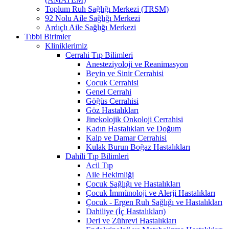
Toplum Ruh Sağlığı Merkezi (TRSM)
92 Nolu Aile Sağlığı Merkezi
Ardıçlı Aile Sağlığı Merkezi
Tıbbi Birimler
Kliniklerimiz
Cerrahi Tıp Bilimleri
Anesteziyoloji ve Reanimasyon
Beyin ve Sinir Cerrahisi
Çocuk Cerrahisi
Genel Cerrahi
Göğüs Cerrahisi
Göz Hastalıkları
Jinekolojik Onkoloji Cerrahisi
Kadın Hastalıkları ve Doğum
Kalp ve Damar Cerrahisi
Kulak Burun Boğaz Hastalıkları
Dahili Tıp Bilimleri
Acil Tıp
Aile Hekimliği
Çocuk Sağlığı ve Hastalıkları
Çocuk İmmünoloji ve Alerji Hastalıkları
Çocuk - Ergen Ruh Sağlığı ve Hastalıkları
Dahiliye (İç Hastalıkları)
Deri ve Zührevi Hastalıkları