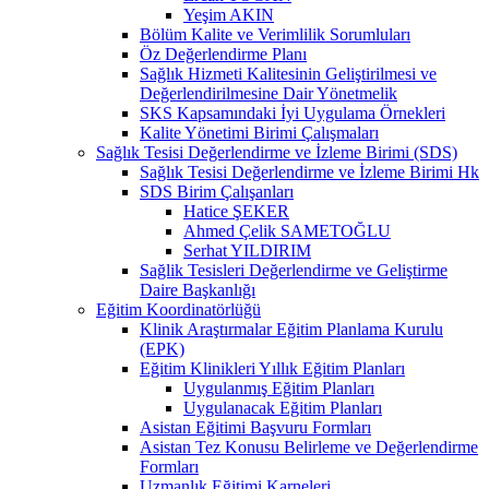
Yeşim AKIN
Bölüm Kalite ve Verimlilik Sorumluları
Öz Değerlendirme Planı
Sağlık Hizmeti Kalitesinin Geliştirilmesi ve
Değerlendirilmesine Dair Yönetmelik
SKS Kapsamındaki İyi Uygulama Örnekleri
Kalite Yönetimi Birimi Çalışmaları
Sağlık Tesisi Değerlendirme ve İzleme Birimi (SDS)
Sağlık Tesisi Değerlendirme ve İzleme Birimi Hk
SDS Birim Çalışanları
Hatice ŞEKER
Ahmed Çelik SAMETOĞLU
Serhat YILDIRIM
Sağlik Tesisleri Değerlendirme ve Geliştirme
Daire Başkanlığı
Eğitim Koordinatörlüğü
Klinik Araştırmalar Eğitim Planlama Kurulu
(EPK)
Eğitim Klinikleri Yıllık Eğitim Planları
Uygulanmış Eğitim Planları
Uygulanacak Eğitim Planları
Asistan Eğitimi Başvuru Formları
Asistan Tez Konusu Belirleme ve Değerlendirme
Formları
Uzmanlık Eğitimi Karneleri