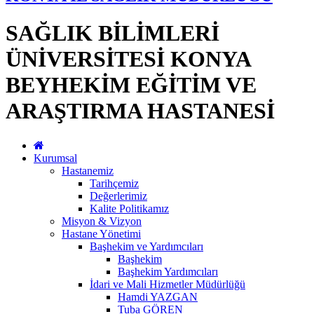
SAĞLIK BİLİMLERİ
ÜNİVERSİTESİ KONYA
BEYHEKİM EĞİTİM VE
ARAŞTIRMA HASTANESİ
Kurumsal
Hastanemiz
Tarihçemiz
Değerlerimiz
Kalite Politikamız
Misyon & Vizyon
Hastane Yönetimi
Başhekim ve Yardımcıları
Başhekim
Başhekim Yardımcıları
İdari ve Mali Hizmetler Müdürlüğü
Hamdi YAZGAN
Tuba GÖREN