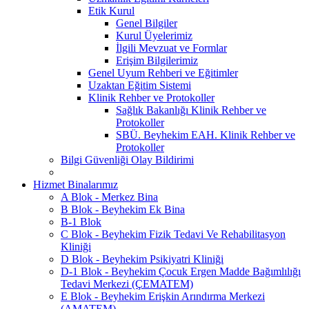
Etik Kurul
Genel Bilgiler
Kurul Üyelerimiz
İlgili Mevzuat ve Formlar
Erişim Bilgilerimiz
Genel Uyum Rehberi ve Eğitimler
Uzaktan Eğitim Sistemi
Klinik Rehber ve Protokoller
Sağlık Bakanlığı Klinik Rehber ve
Protokoller
SBÜ. Beyhekim EAH. Klinik Rehber ve
Protokoller
Bilgi Güvenliği Olay Bildirimi
Hizmet Binalarımız
A Blok - Merkez Bina
B Blok - Beyhekim Ek Bina
B-1 Blok
C Blok - Beyhekim Fizik Tedavi Ve Rehabilitasyon
Kliniği
D Blok - Beyhekim Psikiyatri Kliniği
D-1 Blok - Beyhekim Çocuk Ergen Madde Bağımlılığı
Tedavi Merkezi (ÇEMATEM)
E Blok - Beyhekim Erişkin Arındırma Merkezi
(AMATEM)