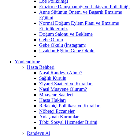
Ebe Polikliniği
Emzirme Danışmanlığı ve Laktsyon Polikliniği
Anne Sütünün Önemi ve Başarılı Emzirme
Eğitimi
Normal Doğum Eylem Planı ve Emzirme
Etkinliklerimiz
Doğum Salonu ve Bekleme
Gebe Okulu
Gebe Okulu (İnstagram)
Uzaktan Eğitim Gebe Okulu
Yönlendirme
Hasta Rehberi
Nasıl Randevu Alınır?
Sağlık Kurulu
Ziyaret Saatleri ve Kuralları
Nasıl Muayene Olurum?
Muayene Saatleri
Hasta Hakları
Refakatçi Politikası ve Kuralları
Nöbetçi Eczaneler
Anlaşmalı Kurumlar
Tıbbi Sosyal Hizmetler Birimi
Randevu Al