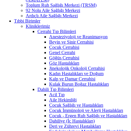
Toplum Ruh Sağlığı Merkezi (TRSM)
92 Nolu Aile Sağlığı Merkezi
Ardıçlı Aile Sağlığı Merkezi
Tıbbi Birimler
Kliniklerimiz
Cerrahi Tıp Bilimleri
Anesteziyoloji ve Reanimasyon
Beyin ve Sinir Cerrahisi
Çocuk Cerrahisi
Genel Cerrahi
Göğüs Cerrahisi
Göz Hastalıkları
Jinekolojik Onkoloji Cerrahisi
Kadın Hastalıkları ve Doğum
Kalp ve Damar Cerrahisi
Kulak Burun Boğaz Hastalıkları
Dahili Tıp Bilimleri
Acil Tıp
Aile Hekimliği
Çocuk Sağlığı ve Hastalıkları
Çocuk İmmünoloji ve Alerji Hastalıkları
Çocuk - Ergen Ruh Sağlığı ve Hastalıkları
Dahiliye (İç Hastalıkları)
Deri ve Zührevi Hastalıkları