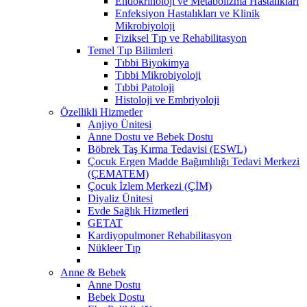
Endokrinoloji ve Metabolizma Hastalıkları
Enfeksiyon Hastalıkları ve Klinik
Mikrobiyoloji
Fiziksel Tıp ve Rehabilitasyon
Temel Tıp Bilimleri
Tıbbi Biyokimya
Tıbbi Mikrobiyoloji
Tıbbi Patoloji
Histoloji ve Embriyoloji
Özellikli Hizmetler
Anjiyo Ünitesi
Anne Dostu ve Bebek Dostu
Böbrek Taş Kırma Tedavisi (ESWL)
Çocuk Ergen Madde Bağımlılığı Tedavi Merkezi
(ÇEMATEM)
Çocuk İzlem Merkezi (ÇİM)
Diyaliz Ünitesi
Evde Sağlık Hizmetleri
GETAT
Kardiyopulmoner Rehabilitasyon
Nükleer Tıp
Anne & Bebek
Anne Dostu
Bebek Dostu