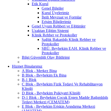
Etik Kurul
Genel Bilgiler
Kurul Üyelerimiz
İlgili Mevzuat ve Formlar
Erişim Bilgilerimiz
Genel Uyum Rehberi ve Eğitimler
Uzaktan Eğitim Sistemi
Klinik Rehber ve Protokoller
Sağlık Bakanlığı Klinik Rehber ve
Protokoller
SBÜ. Beyhekim EAH. Klinik Rehber ve
Protokoller
Bilgi Güvenliği Olay Bildirimi
Hizmet Binalarımız
A Blok - Merkez Bina
B Blok - Beyhekim Ek Bina
B-1 Blok
C Blok - Beyhekim Fizik Tedavi Ve Rehabilitasyon
Kliniği
D Blok - Beyhekim Psikiyatri Kliniği
D-1 Blok - Beyhekim Çocuk Ergen Madde Bağımlılığı
Tedavi Merkezi (ÇEMATEM)
E Blok - Beyhekim Erişkin Arındırma Merkezi
(AMATEM)