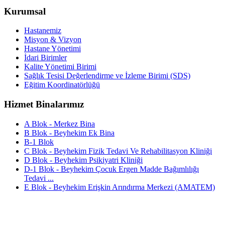
Kurumsal
Hastanemiz
Misyon & Vizyon
Hastane Yönetimi
İdari Birimler
Kalite Yönetimi Birimi
Sağlık Tesisi Değerlendirme ve İzleme Birimi (SDS)
Eğitim Koordinatörlüğü
Hizmet Binalarımız
A Blok - Merkez Bina
B Blok - Beyhekim Ek Bina
B-1 Blok
C Blok - Beyhekim Fizik Tedavi Ve Rehabilitasyon Kliniği
D Blok - Beyhekim Psikiyatri Kliniği
D-1 Blok - Beyhekim Çocuk Ergen Madde Bağımlılığı
Tedavi ...
E Blok - Beyhekim Erişkin Arındırma Merkezi (AMATEM)