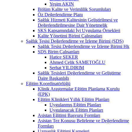
Yeşim AKIN
Bölüm Kalite ve Verimlilik Sorumluları
Öz Değerlendirme Planı
Sağlık Hizmeti Kalitesinin Geliştirilmesi ve
Değerlendirilmesine Dair Yönetmelik
SKS Kapsamındaki İyi Uygulama Örnekleri
Kalite Yönetimi Birimi Çalışmaları
Sağlık Tesisi Değerlendirme ve İzleme Birimi (SDS)
Sağlık Tesisi Değerlendirme ve İzleme Birimi Hk
SDS Birim Çalışanları
Hatice ŞEKER
Ahmed Çelik SAMETOĞLU
Serhat YILDIRIM
Sağlik Tesisleri Değerlendirme ve Geliştirme
Daire Başkanlığı
Eğitim Koordinatörlüğü
Klinik Araştırmalar Eğitim Planlama Kurulu
(EPK)
Eğitim Klinikleri Yıllık Eğitim Planları
Uygulanmış Eğitim Planları
Uygulanacak Eğitim Planları
Asistan Eğitimi Başvuru Formları
Asistan Tez Konusu Belirleme ve Değerlendirme
Formları
Uzmanlık Eğitimi Karneleri