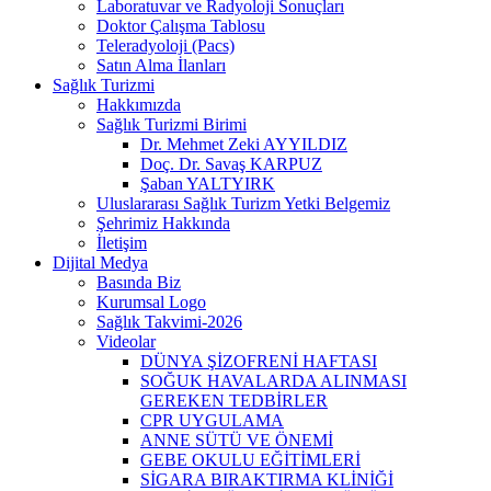
Laboratuvar ve Radyoloji Sonuçları
Doktor Çalışma Tablosu
Teleradyoloji (Pacs)
Satın Alma İlanları
Sağlık Turizmi
Hakkımızda
Sağlık Turizmi Birimi
Dr. Mehmet Zeki AYYILDIZ
Doç. Dr. Savaş KARPUZ
Şaban YALTYIRK
Uluslararası Sağlık Turizm Yetki Belgemiz
Şehrimiz Hakkında
İletişim
Dijital Medya
Basında Biz
Kurumsal Logo
Sağlık Takvimi-2026
Videolar
DÜNYA ŞİZOFRENİ HAFTASI
SOĞUK HAVALARDA ALINMASI
GEREKEN TEDBİRLER
CPR UYGULAMA
ANNE SÜTÜ VE ÖNEMİ
GEBE OKULU EĞİTİMLERİ
SİGARA BIRAKTIRMA KLİNİĞİ