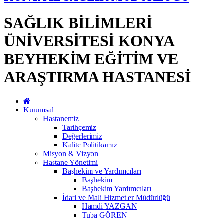
SAĞLIK BİLİMLERİ
ÜNİVERSİTESİ KONYA
BEYHEKİM EĞİTİM VE
ARAŞTIRMA HASTANESİ
Kurumsal
Hastanemiz
Tarihçemiz
Değerlerimiz
Kalite Politikamız
Misyon & Vizyon
Hastane Yönetimi
Başhekim ve Yardımcıları
Başhekim
Başhekim Yardımcıları
İdari ve Mali Hizmetler Müdürlüğü
Hamdi YAZGAN
Tuba GÖREN