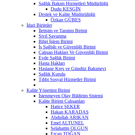
Sağlık Bakım Hizmetleri Müdürlüğü
Dudu KESGİN
Destek ve Kalite Müdürülüğü
Özkan GÜBEŞ
İdari Birimler
İletişim ve Tanıtım Birimi
Sivil Savunma
Bilgi İşlem Birimi
İş Sağlığı ve Güvenliği Birimi
Çalışan Hakları Ve Güvenliği Birimi
Evde Sağlık Birimi
Hasta Hakları
Hastane Kreş ve Gündüz Bakımevi
Sağlık Kurulu
Tıbbi Sosyal Hizmetler Birimi
Kalite Yönetimi Birimi
İstenmeyen Olay Bildirim Sistemi
Kalite Birimi Çalışanları
Hatice ŞEKER
Hakan KARADAŞ
Abdullah ARIKAN
Emel ALTUNEL
Selahattin OLGUN
Ercan TOĞAN