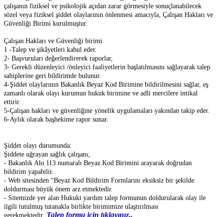
çalışanın fiziksel ve psikolojik açıdan zarar görmesiyle sonuçlanabilecek
sözel veya fiziksel şiddet olaylarının önlenmesi amacıyla, Çalışan Hakları ve
Güvenliği Birimi kurulmuştur.
Çalışan Hakları ve Güvenliği birimi
1 -Talep ve şikâyetleri kabul eder.
2- Başvuruları değerlendirerek raporlar,
3- Gerekli düzenleyici /önleyici faaliyetlerin başlatılmasını sağlayarak talep
sahiplerine geri bildirimde bulunur.
4-Şiddet olaylarının Bakanlık Beyaz Kod Birimine bildirilmesini sağlar, eş
zamanlı olarak olayı kurumun hukuk birimine ve adli mercilere intikal
ettirir.
5-Çalışan hakları ve güvenliğine yönelik uygulamaları yakından takip eder.
6-Aylık olarak başhekime rapor sunar.
Şiddet olayı durumunda:
Şiddete uğrayan sağlık çalışanı;
- Bakanlık Alo 113 numaralı Beyaz Kod Birimini arayarak doğrudan
bildirim yapabilir.
- Web sitesinden “Beyaz Kod Bildirim Formlarını eksiksiz bir şekilde
doldurması büyük önem arz etmektedir.
- Sitemizde yer alan Hukuki yardım talep formunun doldurularak olay ile
ilgili tutulmuş tutanakla birlikte birimimize ulaştırılması
Talep formu için tıklayınız..
gerekmektedir.