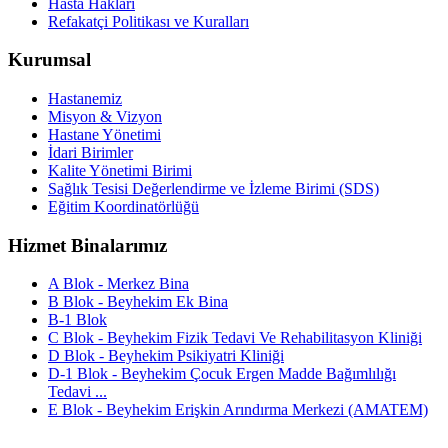
Hasta Hakları
Refakatçi Politikası ve Kuralları
Kurumsal
Hastanemiz
Misyon & Vizyon
Hastane Yönetimi
İdari Birimler
Kalite Yönetimi Birimi
Sağlık Tesisi Değerlendirme ve İzleme Birimi (SDS)
Eğitim Koordinatörlüğü
Hizmet Binalarımız
A Blok - Merkez Bina
B Blok - Beyhekim Ek Bina
B-1 Blok
C Blok - Beyhekim Fizik Tedavi Ve Rehabilitasyon Kliniği
D Blok - Beyhekim Psikiyatri Kliniği
D-1 Blok - Beyhekim Çocuk Ergen Madde Bağımlılığı
Tedavi ...
E Blok - Beyhekim Erişkin Arındırma Merkezi (AMATEM)