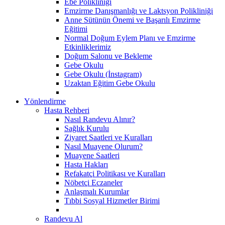
Ebe Polikliniği
Emzirme Danışmanlığı ve Laktsyon Polikliniği
Anne Sütünün Önemi ve Başarılı Emzirme
Eğitimi
Normal Doğum Eylem Planı ve Emzirme
Etkinliklerimiz
Doğum Salonu ve Bekleme
Gebe Okulu
Gebe Okulu (İnstagram)
Uzaktan Eğitim Gebe Okulu
Yönlendirme
Hasta Rehberi
Nasıl Randevu Alınır?
Sağlık Kurulu
Ziyaret Saatleri ve Kuralları
Nasıl Muayene Olurum?
Muayene Saatleri
Hasta Hakları
Refakatçi Politikası ve Kuralları
Nöbetçi Eczaneler
Anlaşmalı Kurumlar
Tıbbi Sosyal Hizmetler Birimi
Randevu Al