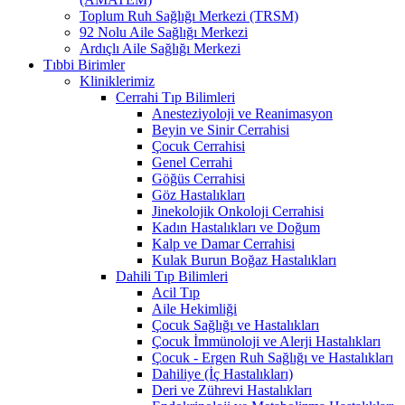
Toplum Ruh Sağlığı Merkezi (TRSM)
92 Nolu Aile Sağlığı Merkezi
Ardıçlı Aile Sağlığı Merkezi
Tıbbi Birimler
Kliniklerimiz
Cerrahi Tıp Bilimleri
Anesteziyoloji ve Reanimasyon
Beyin ve Sinir Cerrahisi
Çocuk Cerrahisi
Genel Cerrahi
Göğüs Cerrahisi
Göz Hastalıkları
Jinekolojik Onkoloji Cerrahisi
Kadın Hastalıkları ve Doğum
Kalp ve Damar Cerrahisi
Kulak Burun Boğaz Hastalıkları
Dahili Tıp Bilimleri
Acil Tıp
Aile Hekimliği
Çocuk Sağlığı ve Hastalıkları
Çocuk İmmünoloji ve Alerji Hastalıkları
Çocuk - Ergen Ruh Sağlığı ve Hastalıkları
Dahiliye (İç Hastalıkları)
Deri ve Zührevi Hastalıkları