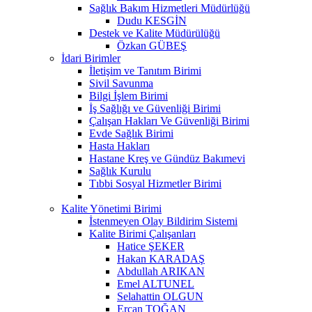
Sağlık Bakım Hizmetleri Müdürlüğü
Dudu KESGİN
Destek ve Kalite Müdürülüğü
Özkan GÜBEŞ
İdari Birimler
İletişim ve Tanıtım Birimi
Sivil Savunma
Bilgi İşlem Birimi
İş Sağlığı ve Güvenliği Birimi
Çalışan Hakları Ve Güvenliği Birimi
Evde Sağlık Birimi
Hasta Hakları
Hastane Kreş ve Gündüz Bakımevi
Sağlık Kurulu
Tıbbi Sosyal Hizmetler Birimi
Kalite Yönetimi Birimi
İstenmeyen Olay Bildirim Sistemi
Kalite Birimi Çalışanları
Hatice ŞEKER
Hakan KARADAŞ
Abdullah ARIKAN
Emel ALTUNEL
Selahattin OLGUN
Ercan TOĞAN