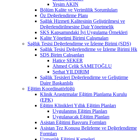
Yeşim AKIN
Bölüm Kalite ve Verimlilik Sorumluları
Öz Değerlendirme Planı
Sağlık Hizmeti Kalitesinin Geliştirilmesi ve
Değerlendirilmesine Dair Yönetmelik
SKS Kapsamındaki İyi Uygulama Örnekleri
Kalite Yönetimi Birimi Çalışmaları
Sağlık Tesisi Değerlendirme ve İzleme Birimi (SDS)
Sağlık Tesisi Değerlendirme ve İzleme Birimi Hk
SDS Birim Çalışanları
Hatice ŞEKER
Ahmed Çelik SAMETOĞLU
Serhat YILDIRIM
Sağlik Tesisleri Değerlendirme ve Geliştirme
Daire Başkanlığı
Eğitim Koordinatörlüğü
Klinik Araştırmalar Eğitim Planlama Kurulu
(EPK)
Eğitim Klinikleri Yıllık Eğitim Planları
Uygulanmış Eğitim Planları
Uygulanacak Eğitim Planları
Asistan Eğitimi Başvuru Formları
Asistan Tez Konusu Belirleme ve Değerlendirme
Formları
Uzmanlık Eğitimi Karneleri