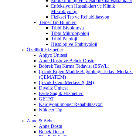
Endokrinoloji ve Metabolizma Hastalıkları
Enfeksiyon Hastalıkları ve Klinik
Mikrobiyoloji
Fiziksel Tıp ve Rehabilitasyon
Temel Tıp Bilimleri
Tıbbi Biyokimya
Tıbbi Mikrobiyoloji
Tıbbi Patoloji
Histoloji ve Embriyoloji
Özellikli Hizmetler
Anjiyo Ünitesi
Anne Dostu ve Bebek Dostu
Böbrek Taş Kırma Tedavisi (ESWL)
Çocuk Ergen Madde Bağımlılığı Tedavi Merkezi
(ÇEMATEM)
Çocuk İzlem Merkezi (ÇİM)
Diyaliz Ünitesi
Evde Sağlık Hizmetleri
GETAT
Kardiyopulmoner Rehabilitasyon
Nükleer Tıp
Anne & Bebek
Anne Dostu
Bebek Dostu