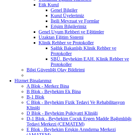
Etik Kurul
Genel Bilgiler
Kurul Üyelerimiz
İlgili Mevzuat ve Formlar
Erişim Bilgilerimiz
Genel Uyum Rehberi ve Eğitimler
Uzaktan Eğitim Sistemi
Klinik Rehber ve Protokoller
Sağlık Bakanlığı Klinik Rehber ve
Protokoller
SBÜ. Beyhekim EAH. Klinik Rehber ve
Protokoller
Bilgi Güvenliği Olay Bildirimi
Hizmet Binalarımız
A Blok - Merkez Bina
B Blok - Beyhekim Ek Bina
B-1 Blok
C Blok - Beyhekim Fizik Tedavi Ve Rehabilitasyon
Kliniği
D Blok - Beyhekim Psikiyatri Kliniği
D-1 Blok - Beyhekim Çocuk Ergen Madde Bağımlılığı
Tedavi Merkezi (ÇEMATEM)
E Blok - Beyhekim Erişkin Arındırma Merkezi
(AMATEM)