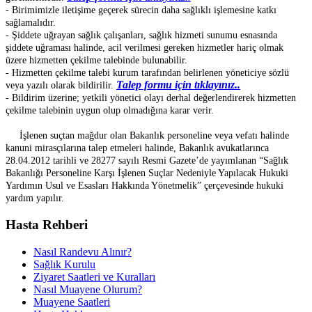
- Birimimizle iletişime geçerek sürecin daha sağlıklı işlemesine katkı
sağlamalıdır.
- Şiddete uğrayan sağlık çalışanları, sağlık hizmeti sunumu esnasında
şiddete uğraması halinde, acil verilmesi gereken hizmetler hariç olmak
üzere hizmetten çekilme talebinde bulunabilir.
- Hizmetten çekilme talebi kurum tarafından belirlenen yöneticiye sözlü
Talep formu için tıklayınız..
veya yazılı olarak bildirilir.
- Bildirim üzerine; yetkili yönetici olayı derhal değerlendirerek hizmetten
çekilme talebinin uygun olup olmadığına karar verir.
İşlenen suçtan mağdur olan Bakanlık personeline veya vefatı halinde
kanuni mirasçılarına talep etmeleri halinde, Bakanlık avukatlarınca
28.04.2012 tarihli ve 28277 sayılı Resmi Gazete’de yayımlanan “Sağlık
Bakanlığı Personeline Karşı İşlenen Suçlar Nedeniyle Yapılacak Hukuki
Yardımın Usul ve Esasları Hakkında Yönetmelik” çerçevesinde hukuki
yardım yapılır.
Hasta Rehberi
Nasıl Randevu Alınır?
Sağlık Kurulu
Ziyaret Saatleri ve Kuralları
Nasıl Muayene Olurum?
Muayene Saatleri