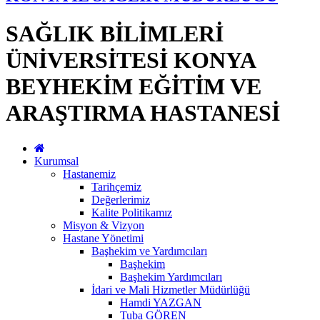
SAĞLIK BİLİMLERİ
ÜNİVERSİTESİ KONYA
BEYHEKİM EĞİTİM VE
ARAŞTIRMA HASTANESİ
Kurumsal
Hastanemiz
Tarihçemiz
Değerlerimiz
Kalite Politikamız
Misyon & Vizyon
Hastane Yönetimi
Başhekim ve Yardımcıları
Başhekim
Başhekim Yardımcıları
İdari ve Mali Hizmetler Müdürlüğü
Hamdi YAZGAN
Tuba GÖREN