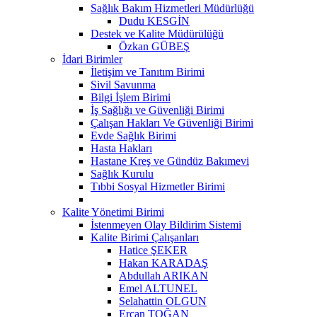
Sağlık Bakım Hizmetleri Müdürlüğü
Dudu KESGİN
Destek ve Kalite Müdürülüğü
Özkan GÜBEŞ
İdari Birimler
İletişim ve Tanıtım Birimi
Sivil Savunma
Bilgi İşlem Birimi
İş Sağlığı ve Güvenliği Birimi
Çalışan Hakları Ve Güvenliği Birimi
Evde Sağlık Birimi
Hasta Hakları
Hastane Kreş ve Gündüz Bakımevi
Sağlık Kurulu
Tıbbi Sosyal Hizmetler Birimi
Kalite Yönetimi Birimi
İstenmeyen Olay Bildirim Sistemi
Kalite Birimi Çalışanları
Hatice ŞEKER
Hakan KARADAŞ
Abdullah ARIKAN
Emel ALTUNEL
Selahattin OLGUN
Ercan TOĞAN