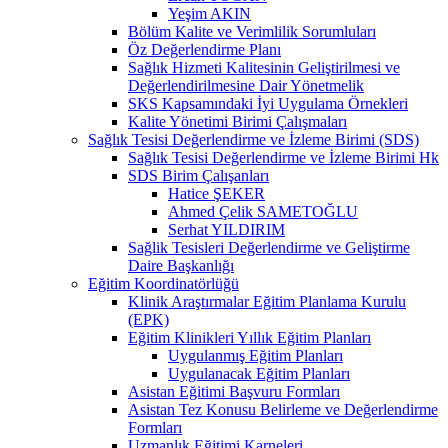
Yeşim AKIN
Bölüm Kalite ve Verimlilik Sorumluları
Öz Değerlendirme Planı
Sağlık Hizmeti Kalitesinin Geliştirilmesi ve
Değerlendirilmesine Dair Yönetmelik
SKS Kapsamındaki İyi Uygulama Örnekleri
Kalite Yönetimi Birimi Çalışmaları
Sağlık Tesisi Değerlendirme ve İzleme Birimi (SDS)
Sağlık Tesisi Değerlendirme ve İzleme Birimi Hk
SDS Birim Çalışanları
Hatice ŞEKER
Ahmed Çelik SAMETOĞLU
Serhat YILDIRIM
Sağlik Tesisleri Değerlendirme ve Geliştirme
Daire Başkanlığı
Eğitim Koordinatörlüğü
Klinik Araştırmalar Eğitim Planlama Kurulu
(EPK)
Eğitim Klinikleri Yıllık Eğitim Planları
Uygulanmış Eğitim Planları
Uygulanacak Eğitim Planları
Asistan Eğitimi Başvuru Formları
Asistan Tez Konusu Belirleme ve Değerlendirme
Formları
Uzmanlık Eğitimi Karneleri