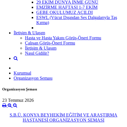
29 EKİM DÜNYA İNME GÜNÜ
EMZİRME HAFTASI 1-7 EKİM
GEBE OKULUMUZ AÇILDI
ESWL (Vücut Dışından Ses Dalgalarıyla Taş
Kırma)
İletişim & Ulaşım
Hasta ve Hasta Yakını Görüş-Öneri Formu
Çalışan Görüş-Öneri Formu
İletişim & Ulaşım
Nasıl Gidilir?
Kurumsal
Organizasyon Şeması
Organizasyon Şeması
23 Temmuz 2026
S.B.Ü. KONYA BEYHEKİM EĞİTİM VE ARAŞTIRMA
HASTANESİ ORGANİZASYON ŞEMASI