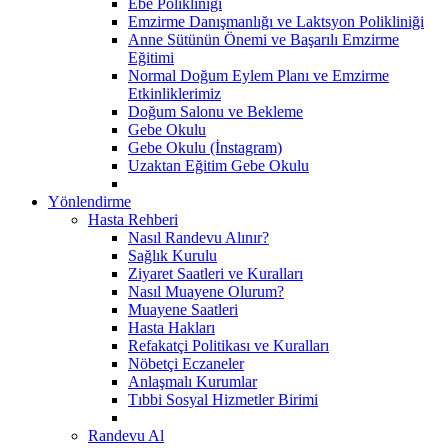
Ebe Polikliniği
Emzirme Danışmanlığı ve Laktsyon Polikliniği
Anne Sütünün Önemi ve Başarılı Emzirme
Eğitimi
Normal Doğum Eylem Planı ve Emzirme
Etkinliklerimiz
Doğum Salonu ve Bekleme
Gebe Okulu
Gebe Okulu (İnstagram)
Uzaktan Eğitim Gebe Okulu
Yönlendirme
Hasta Rehberi
Nasıl Randevu Alınır?
Sağlık Kurulu
Ziyaret Saatleri ve Kuralları
Nasıl Muayene Olurum?
Muayene Saatleri
Hasta Hakları
Refakatçi Politikası ve Kuralları
Nöbetçi Eczaneler
Anlaşmalı Kurumlar
Tıbbi Sosyal Hizmetler Birimi
Randevu Al