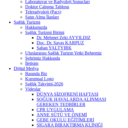
Laboratuvar ve Radyoloji Sonuçları
Doktor Çalışma Tablosu
Teleradyoloji (Pacs)
Satın Alma İlanları
Sağlık Turizmi
Hakkımızda
Sağlık Turizmi Birimi
Dr. Mehmet Zeki AYYILDIZ
Doç. Dr. Savaş KARPUZ
Şaban YALTYIRK
Uluslararası Sağlık Turizm Yetki Belgemiz
Şehrimiz Hakkında
İletişim
Dijital Medya
Basında Biz
Kurumsal Logo
Sağlık Takvimi-2026
Videolar
DÜNYA ŞİZOFRENİ HAFTASI
SOĞUK HAVALARDA ALINMASI
GEREKEN TEDBİRLER
CPR UYGULAMA
ANNE SÜTÜ VE ÖNEMİ
GEBE OKULU EĞİTİMLERİ
SİGARA BIRAKTIRMA KLİNİĞİ