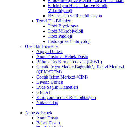
Endokrinoloji ve Metabolizma Hastalıkları
Enfeksiyon Hastalıkları ve Klinik
Mikrobiyoloji
Fiziksel Tıp ve Rehabilitasyon
Temel Tıp Bilimleri
Tıbbi Biyokimya
Tıbbi Mikrobiyoloji
Tıbbi Patoloji
Histoloji ve Embriyoloji
Özellikli Hizmetler
Anjiyo Ünitesi
Anne Dostu ve Bebek Dostu
Böbrek Taş Kırma Tedavisi (ESWL)
Çocuk Ergen Madde Bağımlılığı Tedavi Merkezi
(ÇEMATEM)
Çocuk İzlem Merkezi (ÇİM)
Diyaliz Ünitesi
Evde Sağlık Hizmetleri
GETAT
Kardiyopulmoner Rehabilitasyon
Nükleer Tıp
Anne & Bebek
Anne Dostu
Bebek Dostu