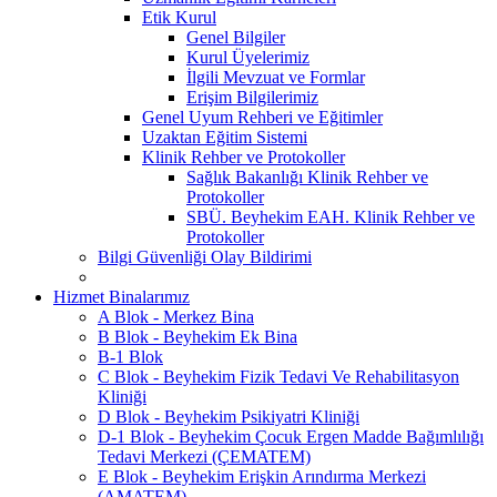
Etik Kurul
Genel Bilgiler
Kurul Üyelerimiz
İlgili Mevzuat ve Formlar
Erişim Bilgilerimiz
Genel Uyum Rehberi ve Eğitimler
Uzaktan Eğitim Sistemi
Klinik Rehber ve Protokoller
Sağlık Bakanlığı Klinik Rehber ve
Protokoller
SBÜ. Beyhekim EAH. Klinik Rehber ve
Protokoller
Bilgi Güvenliği Olay Bildirimi
Hizmet Binalarımız
A Blok - Merkez Bina
B Blok - Beyhekim Ek Bina
B-1 Blok
C Blok - Beyhekim Fizik Tedavi Ve Rehabilitasyon
Kliniği
D Blok - Beyhekim Psikiyatri Kliniği
D-1 Blok - Beyhekim Çocuk Ergen Madde Bağımlılığı
Tedavi Merkezi (ÇEMATEM)
E Blok - Beyhekim Erişkin Arındırma Merkezi
(AMATEM)