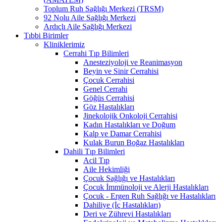
Toplum Ruh Sağlığı Merkezi (TRSM)
92 Nolu Aile Sağlığı Merkezi
Ardıçlı Aile Sağlığı Merkezi
Tıbbi Birimler
Kliniklerimiz
Cerrahi Tıp Bilimleri
Anesteziyoloji ve Reanimasyon
Beyin ve Sinir Cerrahisi
Çocuk Cerrahisi
Genel Cerrahi
Göğüs Cerrahisi
Göz Hastalıkları
Jinekolojik Onkoloji Cerrahisi
Kadın Hastalıkları ve Doğum
Kalp ve Damar Cerrahisi
Kulak Burun Boğaz Hastalıkları
Dahili Tıp Bilimleri
Acil Tıp
Aile Hekimliği
Çocuk Sağlığı ve Hastalıkları
Çocuk İmmünoloji ve Alerji Hastalıkları
Çocuk - Ergen Ruh Sağlığı ve Hastalıkları
Dahiliye (İç Hastalıkları)
Deri ve Zührevi Hastalıkları