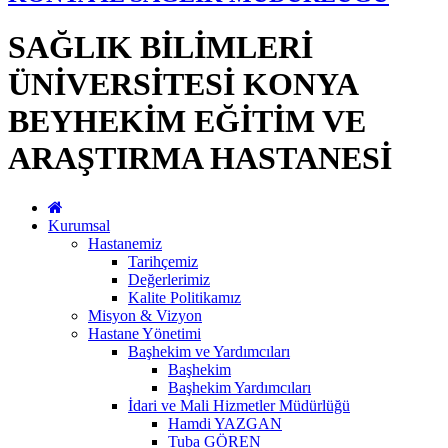
SAĞLIK BİLİMLERİ
ÜNİVERSİTESİ KONYA
BEYHEKİM EĞİTİM VE
ARAŞTIRMA HASTANESİ
Kurumsal
Hastanemiz
Tarihçemiz
Değerlerimiz
Kalite Politikamız
Misyon & Vizyon
Hastane Yönetimi
Başhekim ve Yardımcıları
Başhekim
Başhekim Yardımcıları
İdari ve Mali Hizmetler Müdürlüğü
Hamdi YAZGAN
Tuba GÖREN