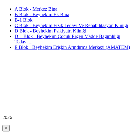
A Blok - Merkez Bina
B Blok - Beyhekim Ek Bina
B-1 Blok
C Blok - Beyhekim Fizik Tedavi Ve Rehabilitasyon Kliniği
D Blok - Beyhekim Psikiyatri Kliniği
D-1 Blok - Beyhekim Çocuk Ergen Madde Bağımlılığı
Tedavi ...
E Blok - Beyhekim Erişkin Arındırma Merkezi (AMATEM)
2026
×