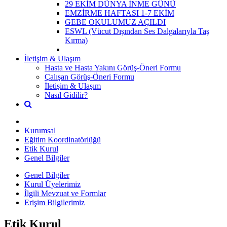
29 EKİM DÜNYA İNME GÜNÜ
EMZİRME HAFTASI 1-7 EKİM
GEBE OKULUMUZ AÇILDI
ESWL (Vücut Dışından Ses Dalgalarıyla Taş
Kırma)
İletişim & Ulaşım
Hasta ve Hasta Yakını Görüş-Öneri Formu
Çalışan Görüş-Öneri Formu
İletişim & Ulaşım
Nasıl Gidilir?
Kurumsal
Eğitim Koordinatörlüğü
Etik Kurul
Genel Bilgiler
Genel Bilgiler
Kurul Üyelerimiz
İlgili Mevzuat ve Formlar
Erişim Bilgilerimiz
Etik Kurul