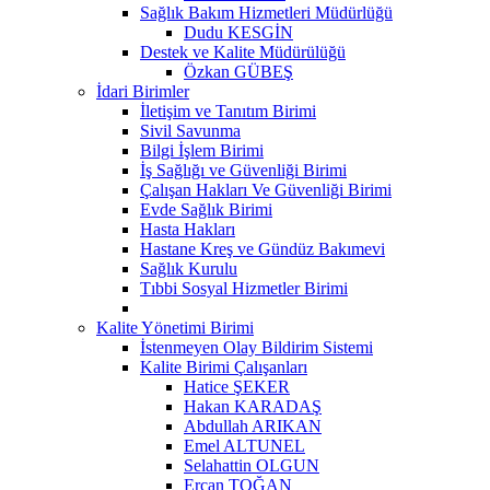
Sağlık Bakım Hizmetleri Müdürlüğü
Dudu KESGİN
Destek ve Kalite Müdürülüğü
Özkan GÜBEŞ
İdari Birimler
İletişim ve Tanıtım Birimi
Sivil Savunma
Bilgi İşlem Birimi
İş Sağlığı ve Güvenliği Birimi
Çalışan Hakları Ve Güvenliği Birimi
Evde Sağlık Birimi
Hasta Hakları
Hastane Kreş ve Gündüz Bakımevi
Sağlık Kurulu
Tıbbi Sosyal Hizmetler Birimi
Kalite Yönetimi Birimi
İstenmeyen Olay Bildirim Sistemi
Kalite Birimi Çalışanları
Hatice ŞEKER
Hakan KARADAŞ
Abdullah ARIKAN
Emel ALTUNEL
Selahattin OLGUN
Ercan TOĞAN