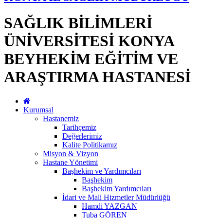
SAĞLIK BİLİMLERİ
ÜNİVERSİTESİ KONYA
BEYHEKİM EĞİTİM VE
ARAŞTIRMA HASTANESİ
Kurumsal
Hastanemiz
Tarihçemiz
Değerlerimiz
Kalite Politikamız
Misyon & Vizyon
Hastane Yönetimi
Başhekim ve Yardımcıları
Başhekim
Başhekim Yardımcıları
İdari ve Mali Hizmetler Müdürlüğü
Hamdi YAZGAN
Tuba GÖREN