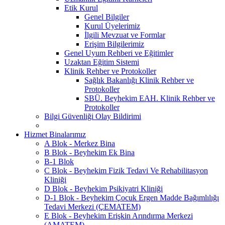
Etik Kurul
Genel Bilgiler
Kurul Üyelerimiz
İlgili Mevzuat ve Formlar
Erişim Bilgilerimiz
Genel Uyum Rehberi ve Eğitimler
Uzaktan Eğitim Sistemi
Klinik Rehber ve Protokoller
Sağlık Bakanlığı Klinik Rehber ve
Protokoller
SBÜ. Beyhekim EAH. Klinik Rehber ve
Protokoller
Bilgi Güvenliği Olay Bildirimi
Hizmet Binalarımız
A Blok - Merkez Bina
B Blok - Beyhekim Ek Bina
B-1 Blok
C Blok - Beyhekim Fizik Tedavi Ve Rehabilitasyon
Kliniği
D Blok - Beyhekim Psikiyatri Kliniği
D-1 Blok - Beyhekim Çocuk Ergen Madde Bağımlılığı
Tedavi Merkezi (ÇEMATEM)
E Blok - Beyhekim Erişkin Arındırma Merkezi
(AMATEM)