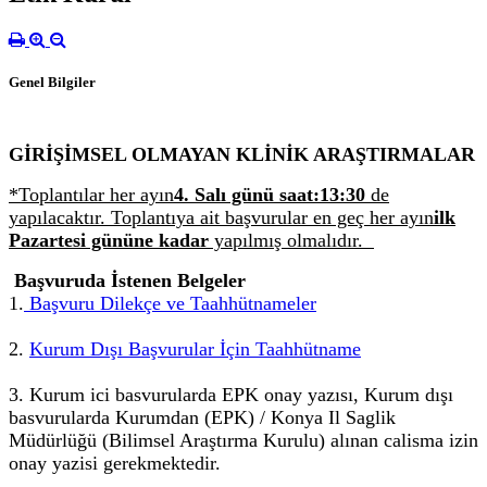
Genel Bilgiler
GİRİŞİMSEL OLMAYAN KLİNİK ARAŞTIRMALAR
*Toplantılar her ayın
4. Salı günü saat:13:30
de
yapılacaktır. Toplantıya ait başvurular en geç her ayın
ilk
Pazartesi gününe kada
r
yapılmış olmalıdır.
Başvuruda İstenen Belgeler
1.
Başvuru Dilekçe ve Taahhütnameler
2.
Kurum Dışı Başvurular İçin Taahhütname
3. Kurum ici basvurularda EPK onay yazısı, Kurum dışı
basvurularda Kurumdan (EPK) / Konya Il Saglik
Müdürlüğü (Bilimsel Araştırma Kurulu) alınan calisma izin
onay yazisi gerekmektedir.