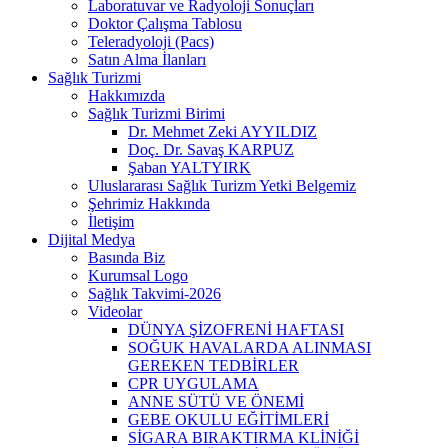
Laboratuvar ve Radyoloji Sonuçları
Doktor Çalışma Tablosu
Teleradyoloji (Pacs)
Satın Alma İlanları
Sağlık Turizmi
Hakkımızda
Sağlık Turizmi Birimi
Dr. Mehmet Zeki AYYILDIZ
Doç. Dr. Savaş KARPUZ
Şaban YALTYIRK
Uluslararası Sağlık Turizm Yetki Belgemiz
Şehrimiz Hakkında
İletişim
Dijital Medya
Basında Biz
Kurumsal Logo
Sağlık Takvimi-2026
Videolar
DÜNYA ŞİZOFRENİ HAFTASI
SOĞUK HAVALARDA ALINMASI
GEREKEN TEDBİRLER
CPR UYGULAMA
ANNE SÜTÜ VE ÖNEMİ
GEBE OKULU EĞİTİMLERİ
SİGARA BIRAKTIRMA KLİNİĞİ