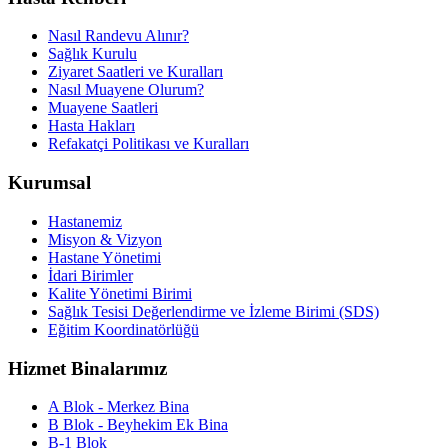
Nasıl Randevu Alınır?
Sağlık Kurulu
Ziyaret Saatleri ve Kuralları
Nasıl Muayene Olurum?
Muayene Saatleri
Hasta Hakları
Refakatçi Politikası ve Kuralları
Kurumsal
Hastanemiz
Misyon & Vizyon
Hastane Yönetimi
İdari Birimler
Kalite Yönetimi Birimi
Sağlık Tesisi Değerlendirme ve İzleme Birimi (SDS)
Eğitim Koordinatörlüğü
Hizmet Binalarımız
A Blok - Merkez Bina
B Blok - Beyhekim Ek Bina
B-1 Blok