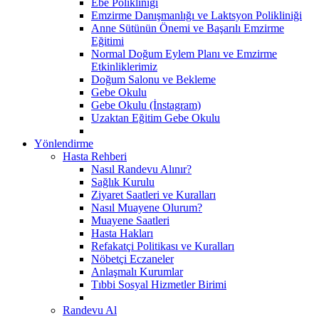
Ebe Polikliniği
Emzirme Danışmanlığı ve Laktsyon Polikliniği
Anne Sütünün Önemi ve Başarılı Emzirme
Eğitimi
Normal Doğum Eylem Planı ve Emzirme
Etkinliklerimiz
Doğum Salonu ve Bekleme
Gebe Okulu
Gebe Okulu (İnstagram)
Uzaktan Eğitim Gebe Okulu
Yönlendirme
Hasta Rehberi
Nasıl Randevu Alınır?
Sağlık Kurulu
Ziyaret Saatleri ve Kuralları
Nasıl Muayene Olurum?
Muayene Saatleri
Hasta Hakları
Refakatçi Politikası ve Kuralları
Nöbetçi Eczaneler
Anlaşmalı Kurumlar
Tıbbi Sosyal Hizmetler Birimi
Randevu Al