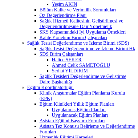
Yeşim AKIN
Bölüm Kalite ve Verimlilik Sorumluları
Öz Değerlendirme Planı
Sağlık Hizmeti Kalitesinin Geliştirilmesi ve
Değerlendirilmesine Dair Yönetmelik
SKS Kapsamındaki İyi Uygulama Örnekleri
Kalite Yönetimi Birimi Çalışmaları
Sağlık Tesisi Değerlendirme ve İzleme Birimi (SDS)
Sağlık Tesisi Değerlendirme ve İzleme Birimi Hk
SDS Birim Çalışanları
Hatice ŞEKER
Ahmed Çelik SAMETOĞLU
Serhat YILDIRIM
Sağlik Tesisleri Değerlendirme ve Geliştirme
Daire Başkanlığı
Eğitim Koordinatörlüğü
Klinik Araştırmalar Eğitim Planlama Kurulu
(EPK)
Eğitim Klinikleri Yıllık Eğitim Planları
Uygulanmış Eğitim Planları
Uygulanacak Eğitim Planları
Asistan Eğitimi Başvuru Formları
Asistan Tez Konusu Belirleme ve Değerlendirme
Formları
Uzmanlık Eğitimi Karneleri