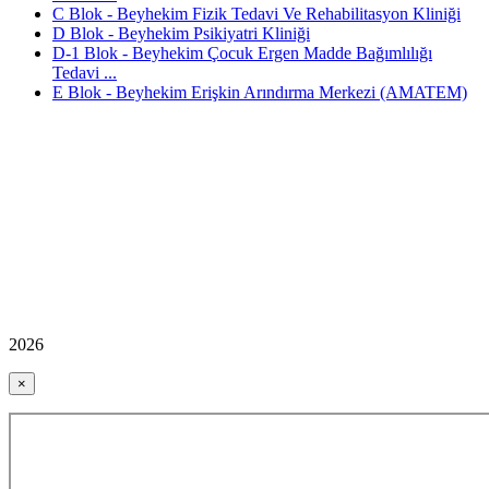
C Blok - Beyhekim Fizik Tedavi Ve Rehabilitasyon Kliniği
D Blok - Beyhekim Psikiyatri Kliniği
D-1 Blok - Beyhekim Çocuk Ergen Madde Bağımlılığı
Tedavi ...
E Blok - Beyhekim Erişkin Arındırma Merkezi (AMATEM)
2026
×