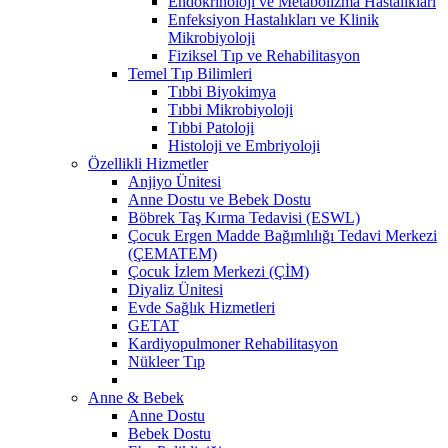
Endokrinoloji ve Metabolizma Hastalıkları
Enfeksiyon Hastalıkları ve Klinik
Mikrobiyoloji
Fiziksel Tıp ve Rehabilitasyon
Temel Tıp Bilimleri
Tıbbi Biyokimya
Tıbbi Mikrobiyoloji
Tıbbi Patoloji
Histoloji ve Embriyoloji
Özellikli Hizmetler
Anjiyo Ünitesi
Anne Dostu ve Bebek Dostu
Böbrek Taş Kırma Tedavisi (ESWL)
Çocuk Ergen Madde Bağımlılığı Tedavi Merkezi
(ÇEMATEM)
Çocuk İzlem Merkezi (ÇİM)
Diyaliz Ünitesi
Evde Sağlık Hizmetleri
GETAT
Kardiyopulmoner Rehabilitasyon
Nükleer Tıp
Anne & Bebek
Anne Dostu
Bebek Dostu