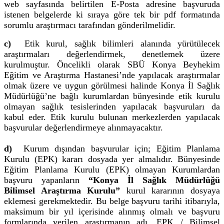
web sayfasında belirtilen E-Posta adresine başvuruda
istenen belgelerde ki sıraya göre tek bir pdf formatında
sorumlu araştırmacı tarafından gönderilmelidir.
c)
Etik kurul, sağlık bilimleri alanında yürütülecek
araştırmaları değerlendirmek, denetlemek üzere
kurulmuştur. Öncelikli olarak SBÜ Konya Beyhekim
Eğitim ve Araştırma Hastanesi’nde yapılacak araştırmalar
olmak üzere ve uygun görülmesi halinde Konya İl Sağlık
Müdürlüğü’ne bağlı kurumlardan bünyesinde etik kurulu
olmayan sağlık tesislerinden yapılacak başvuruları da
kabul eder. Etik kurulu bulunan merkezlerden yapılacak
başvurular değerlendirmeye alınmayacaktır.
d)
Kurum dışından başvurular için; Eğitim Planlama
Kurulu (EPK) kararı dosyada yer almalıdır. Bünyesinde
Eğitim Planlama Kurulu (EPK) olmayan Kurumlardan
başvuru yapanların
“Konya İl Sağlık Müdürlüğü
Bilimsel Araştırma Kurulu”
kurul kararının dosyaya
eklemesi gerekmektedir. Bu belge başvuru tarihi itibarıyla,
maksimum bir yıl içerisinde alınmış olmalı ve başvuru
formlarında verilen araştırmanın adı, EPK / Bilimsel