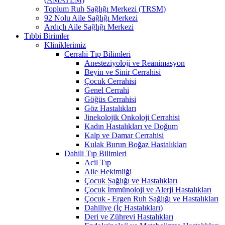
Toplum Ruh Sağlığı Merkezi (TRSM)
92 Nolu Aile Sağlığı Merkezi
Ardıçlı Aile Sağlığı Merkezi
Tıbbi Birimler
Kliniklerimiz
Cerrahi Tıp Bilimleri
Anesteziyoloji ve Reanimasyon
Beyin ve Sinir Cerrahisi
Çocuk Cerrahisi
Genel Cerrahi
Göğüs Cerrahisi
Göz Hastalıkları
Jinekolojik Onkoloji Cerrahisi
Kadın Hastalıkları ve Doğum
Kalp ve Damar Cerrahisi
Kulak Burun Boğaz Hastalıkları
Dahili Tıp Bilimleri
Acil Tıp
Aile Hekimliği
Çocuk Sağlığı ve Hastalıkları
Çocuk İmmünoloji ve Alerji Hastalıkları
Çocuk - Ergen Ruh Sağlığı ve Hastalıkları
Dahiliye (İç Hastalıkları)
Deri ve Zührevi Hastalıkları