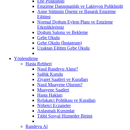
Ebe Polikliniği
Emzirme Danışmanlığı ve Laktsyon Polikliniği
Anne Sütünün Önemi ve Başarılı Emzirme
Eğitimi
Normal Doğum Eylem Planı ve Emzirme
Etkinliklerimiz
Doğum Salonu ve Bekleme
Gebe Okulu
Gebe Okulu (İnstagram)
Uzaktan Eğitim Gebe Okulu
Yönlendirme
Hasta Rehberi
Nasıl Randevu Alınır?
Sağlık Kurulu
Ziyaret Saatleri ve Kuralları
Nasıl Muayene Olurum?
Muayene Saatleri
Hasta Hakları
Refakatçi Politikası ve Kuralları
Nöbetçi Eczaneler
Anlaşmalı Kurumlar
Tıbbi Sosyal Hizmetler Birimi
Randevu Al