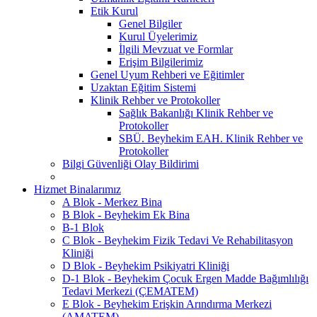
Etik Kurul
Genel Bilgiler
Kurul Üyelerimiz
İlgili Mevzuat ve Formlar
Erişim Bilgilerimiz
Genel Uyum Rehberi ve Eğitimler
Uzaktan Eğitim Sistemi
Klinik Rehber ve Protokoller
Sağlık Bakanlığı Klinik Rehber ve
Protokoller
SBÜ. Beyhekim EAH. Klinik Rehber ve
Protokoller
Bilgi Güvenliği Olay Bildirimi
Hizmet Binalarımız
A Blok - Merkez Bina
B Blok - Beyhekim Ek Bina
B-1 Blok
C Blok - Beyhekim Fizik Tedavi Ve Rehabilitasyon
Kliniği
D Blok - Beyhekim Psikiyatri Kliniği
D-1 Blok - Beyhekim Çocuk Ergen Madde Bağımlılığı
Tedavi Merkezi (ÇEMATEM)
E Blok - Beyhekim Erişkin Arındırma Merkezi
(AMATEM)