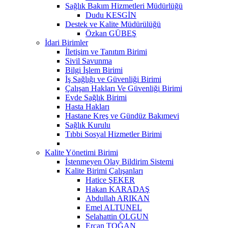
Sağlık Bakım Hizmetleri Müdürlüğü
Dudu KESGİN
Destek ve Kalite Müdürülüğü
Özkan GÜBEŞ
İdari Birimler
İletişim ve Tanıtım Birimi
Sivil Savunma
Bilgi İşlem Birimi
İş Sağlığı ve Güvenliği Birimi
Çalışan Hakları Ve Güvenliği Birimi
Evde Sağlık Birimi
Hasta Hakları
Hastane Kreş ve Gündüz Bakımevi
Sağlık Kurulu
Tıbbi Sosyal Hizmetler Birimi
Kalite Yönetimi Birimi
İstenmeyen Olay Bildirim Sistemi
Kalite Birimi Çalışanları
Hatice ŞEKER
Hakan KARADAŞ
Abdullah ARIKAN
Emel ALTUNEL
Selahattin OLGUN
Ercan TOĞAN