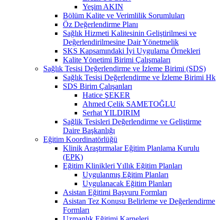
Yeşim AKIN
Bölüm Kalite ve Verimlilik Sorumluları
Öz Değerlendirme Planı
Sağlık Hizmeti Kalitesinin Geliştirilmesi ve
Değerlendirilmesine Dair Yönetmelik
SKS Kapsamındaki İyi Uygulama Örnekleri
Kalite Yönetimi Birimi Çalışmaları
Sağlık Tesisi Değerlendirme ve İzleme Birimi (SDS)
Sağlık Tesisi Değerlendirme ve İzleme Birimi Hk
SDS Birim Çalışanları
Hatice ŞEKER
Ahmed Çelik SAMETOĞLU
Serhat YILDIRIM
Sağlik Tesisleri Değerlendirme ve Geliştirme
Daire Başkanlığı
Eğitim Koordinatörlüğü
Klinik Araştırmalar Eğitim Planlama Kurulu
(EPK)
Eğitim Klinikleri Yıllık Eğitim Planları
Uygulanmış Eğitim Planları
Uygulanacak Eğitim Planları
Asistan Eğitimi Başvuru Formları
Asistan Tez Konusu Belirleme ve Değerlendirme
Formları
Uzmanlık Eğitimi Karneleri