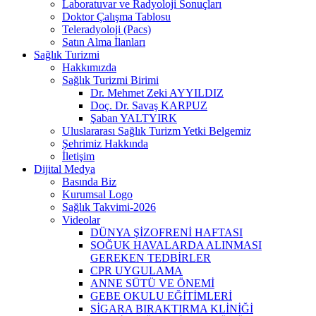
Laboratuvar ve Radyoloji Sonuçları
Doktor Çalışma Tablosu
Teleradyoloji (Pacs)
Satın Alma İlanları
Sağlık Turizmi
Hakkımızda
Sağlık Turizmi Birimi
Dr. Mehmet Zeki AYYILDIZ
Doç. Dr. Savaş KARPUZ
Şaban YALTYIRK
Uluslararası Sağlık Turizm Yetki Belgemiz
Şehrimiz Hakkında
İletişim
Dijital Medya
Basında Biz
Kurumsal Logo
Sağlık Takvimi-2026
Videolar
DÜNYA ŞİZOFRENİ HAFTASI
SOĞUK HAVALARDA ALINMASI
GEREKEN TEDBİRLER
CPR UYGULAMA
ANNE SÜTÜ VE ÖNEMİ
GEBE OKULU EĞİTİMLERİ
SİGARA BIRAKTIRMA KLİNİĞİ