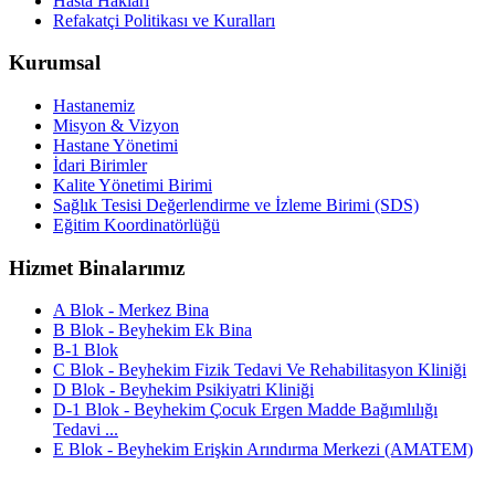
Hasta Hakları
Refakatçi Politikası ve Kuralları
Kurumsal
Hastanemiz
Misyon & Vizyon
Hastane Yönetimi
İdari Birimler
Kalite Yönetimi Birimi
Sağlık Tesisi Değerlendirme ve İzleme Birimi (SDS)
Eğitim Koordinatörlüğü
Hizmet Binalarımız
A Blok - Merkez Bina
B Blok - Beyhekim Ek Bina
B-1 Blok
C Blok - Beyhekim Fizik Tedavi Ve Rehabilitasyon Kliniği
D Blok - Beyhekim Psikiyatri Kliniği
D-1 Blok - Beyhekim Çocuk Ergen Madde Bağımlılığı
Tedavi ...
E Blok - Beyhekim Erişkin Arındırma Merkezi (AMATEM)