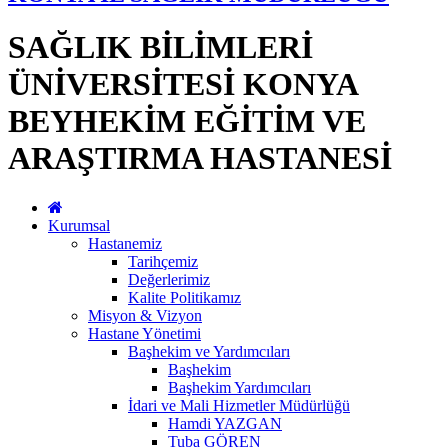
SAĞLIK BİLİMLERİ
ÜNİVERSİTESİ KONYA
BEYHEKİM EĞİTİM VE
ARAŞTIRMA HASTANESİ
Kurumsal
Hastanemiz
Tarihçemiz
Değerlerimiz
Kalite Politikamız
Misyon & Vizyon
Hastane Yönetimi
Başhekim ve Yardımcıları
Başhekim
Başhekim Yardımcıları
İdari ve Mali Hizmetler Müdürlüğü
Hamdi YAZGAN
Tuba GÖREN