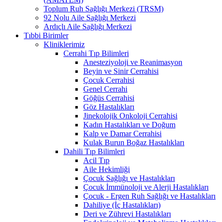
Toplum Ruh Sağlığı Merkezi (TRSM)
92 Nolu Aile Sağlığı Merkezi
Ardıçlı Aile Sağlığı Merkezi
Tıbbi Birimler
Kliniklerimiz
Cerrahi Tıp Bilimleri
Anesteziyoloji ve Reanimasyon
Beyin ve Sinir Cerrahisi
Çocuk Cerrahisi
Genel Cerrahi
Göğüs Cerrahisi
Göz Hastalıkları
Jinekolojik Onkoloji Cerrahisi
Kadın Hastalıkları ve Doğum
Kalp ve Damar Cerrahisi
Kulak Burun Boğaz Hastalıkları
Dahili Tıp Bilimleri
Acil Tıp
Aile Hekimliği
Çocuk Sağlığı ve Hastalıkları
Çocuk İmmünoloji ve Alerji Hastalıkları
Çocuk - Ergen Ruh Sağlığı ve Hastalıkları
Dahiliye (İç Hastalıkları)
Deri ve Zührevi Hastalıkları