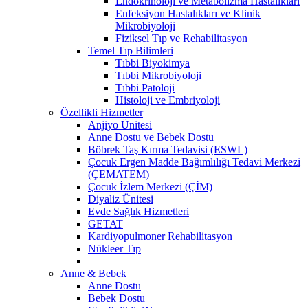
Endokrinoloji ve Metabolizma Hastalıkları
Enfeksiyon Hastalıkları ve Klinik
Mikrobiyoloji
Fiziksel Tıp ve Rehabilitasyon
Temel Tıp Bilimleri
Tıbbi Biyokimya
Tıbbi Mikrobiyoloji
Tıbbi Patoloji
Histoloji ve Embriyoloji
Özellikli Hizmetler
Anjiyo Ünitesi
Anne Dostu ve Bebek Dostu
Böbrek Taş Kırma Tedavisi (ESWL)
Çocuk Ergen Madde Bağımlılığı Tedavi Merkezi
(ÇEMATEM)
Çocuk İzlem Merkezi (ÇİM)
Diyaliz Ünitesi
Evde Sağlık Hizmetleri
GETAT
Kardiyopulmoner Rehabilitasyon
Nükleer Tıp
Anne & Bebek
Anne Dostu
Bebek Dostu